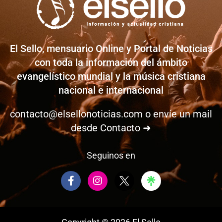
El Sello, mensuario Online y Portal de Noticias
con toda la información del ámbito
evangelístico mundial y la música cristiana
nacional e internacional
contacto@elsellonoticias.com
o envíe un mail
desde
Contacto ➜
Seguinos en
F
I
a
n
c
s
e
t
b
a