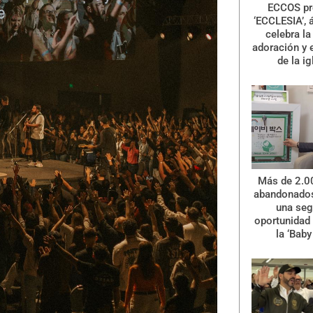
ECCOS pr
‘ECCLESIA’, 
celebra la 
adoración y 
de la ig
Más de 2.0
abandonados
una se
oportunidad 
la ‘Baby