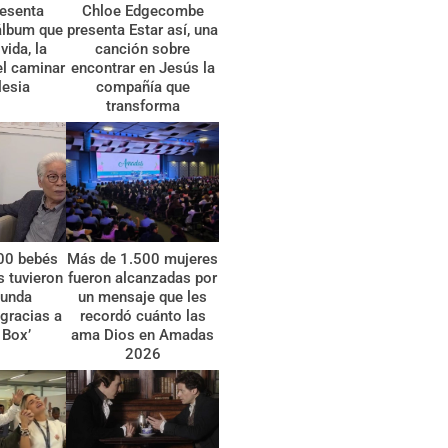
esenta
Chloe Edgecombe
álbum que
presenta Estar así, una
vida, la
canción sobre
el caminar
encontrar en Jesús la
lesia
compañía que
transforma
00 bebés
Más de 1.500 mujeres
 tuvieron
fueron alcanzadas por
gunda
un mensaje que les
gracias a
recordó cuánto las
 Box’
ama Dios en Amadas
2026