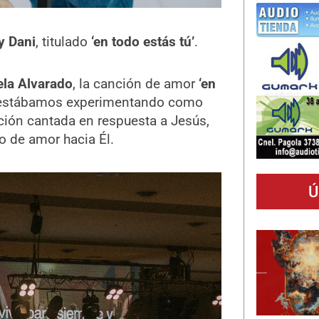
y Dani
, titulado
‘en todo estás tú’
.
ela Alvarado
, la canción de amor
‘en
e estábamos experimentando como
ción cantada en respuesta a Jesús,
 de amor hacia Él.
Ú