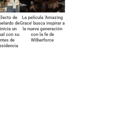
Electo de
La película ‘Amazing
belardo de
Grace’ busca inspirar a
 inicia un
la nueva generación
tual con su
con la fe de
ntes de
Wilberforce
esidencia