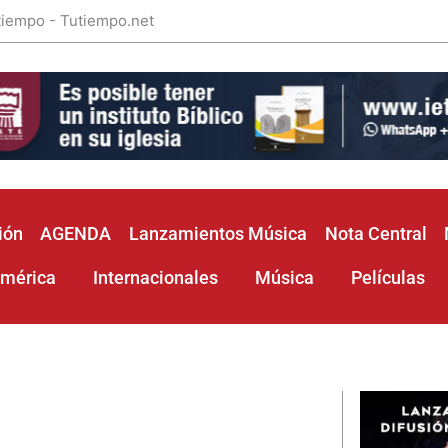
 tiempo - Tutiempo.net
ión
AGENDA
Lanzamientos Música
Nota Central
américa
Internacionales
Música
Películas