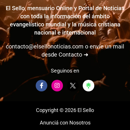
El Sello, mensuario Online y Portal de Noticias
con toda la información del ámbito
evangelístico mundial y la música cristiana
nacional e internacional
contacto@elsellonoticias.com
o envíe un mail
desde
Contacto ➜
Seguinos en
F
I
a
n
c
s
e
t
b
a
Copyright © 2026 El Sello
o
g
o
r
Anunciá con Nosotros
k
a
-
m