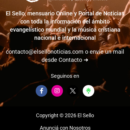
El Sello, mensuario Online y Portal de Noticias
con toda la información del ámbito
evangelístico mundial y la música cristiana
nacional e internacional
contacto@elsellonoticias.com
o envíe un mail
desde
Contacto ➜
Seguinos en
F
I
a
n
c
s
e
t
b
a
Copyright © 2026 El Sello
o
g
o
r
Anunciá con Nosotros
k
a