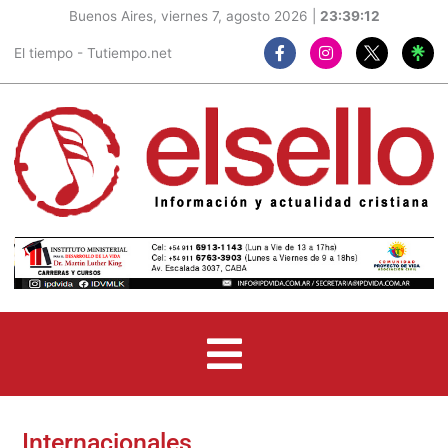
Buenos Aires, viernes 7, agosto 2026 |
23:39:13
F
I
El tiempo - Tutiempo.net
a
n
c
s
e
t
b
a
o
g
o
r
k
a
-
m
f
Internacionales