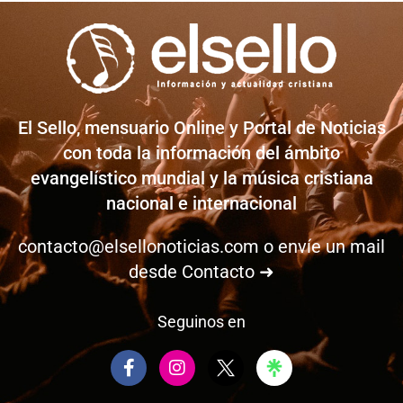
El Sello, mensuario Online y Portal de Noticias
con toda la información del ámbito
evangelístico mundial y la música cristiana
nacional e internacional
contacto@elsellonoticias.com
o envíe un mail
desde
Contacto ➜
Seguinos en
F
I
a
n
c
s