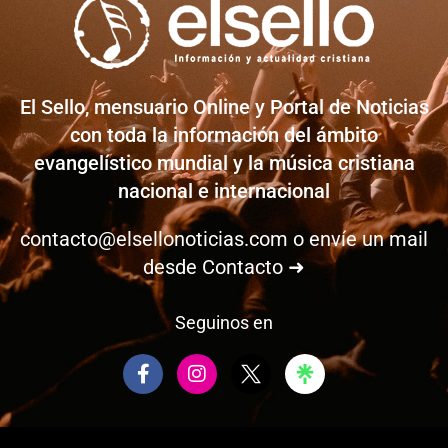
El Sello, mensuario Online y Portal de Noticias
con toda la información del ámbito
evangelístico mundial y la música cristiana
nacional e internacional
contacto@elsellonoticias.com
o envíe un mail
desde
Contacto ➜
Seguinos en
F
I
a
n
c
s
e
t
b
a