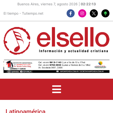
Buenos Aires, viernes 7, agosto 2026 |
02:22:15
F
I
El tiempo - Tutiempo.net
a
n
c
s
e
t
b
a
o
g
o
r
k
a
-
m
f
Latinoamérica