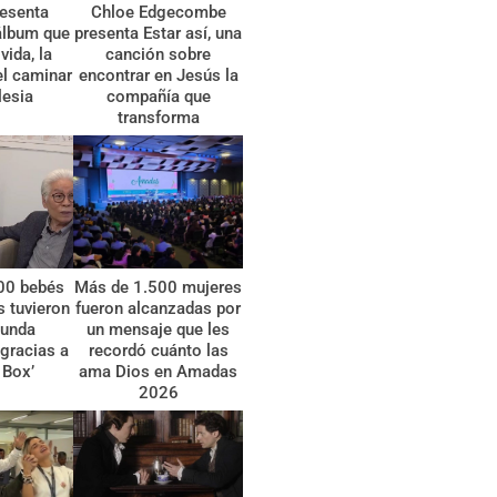
esenta
Chloe Edgecombe
álbum que
presenta Estar así, una
vida, la
canción sobre
el caminar
encontrar en Jesús la
lesia
compañía que
transforma
00 bebés
Más de 1.500 mujeres
 tuvieron
fueron alcanzadas por
gunda
un mensaje que les
gracias a
recordó cuánto las
 Box’
ama Dios en Amadas
2026