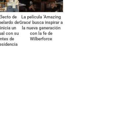
Electo de
La película ‘Amazing
belardo de
Grace’ busca inspirar a
 inicia un
la nueva generación
tual con su
con la fe de
ntes de
Wilberforce
esidencia