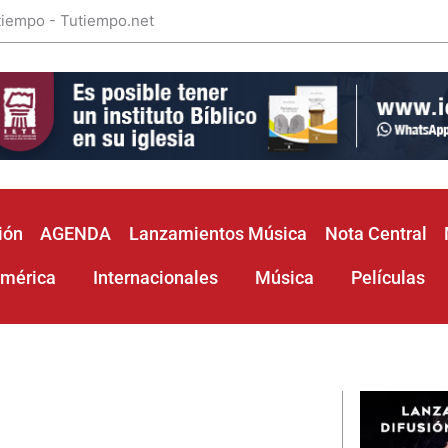
 tiempo - Tutiempo.net
ión
AGENDA
Lanzamientos Música
Nota Central
américa
Internacionales
Música
Películas