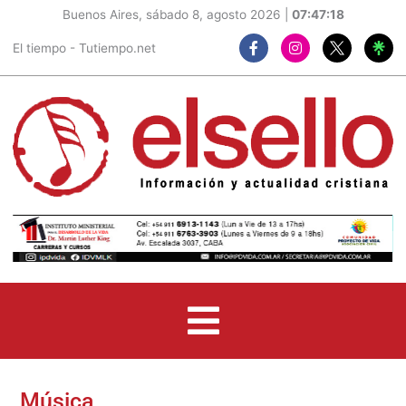
Buenos Aires, sábado 8, agosto 2026 |
07:47:19
F
I
El tiempo - Tutiempo.net
a
n
c
s
e
t
b
a
o
g
o
r
k
a
-
m
f
Música