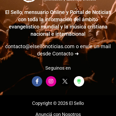
El Sello, mensuario Online y Portal de Noticias
con toda la información del ámbito
evangelístico mundial y la música cristiana
nacional e internacional
contacto@elsellonoticias.com
o envíe un mail
desde
Contacto ➜
Seguinos en
F
I
a
n
c
s
e
t
b
a
Copyright © 2026 El Sello
o
g
o
r
Anunciá con Nosotros
k
a