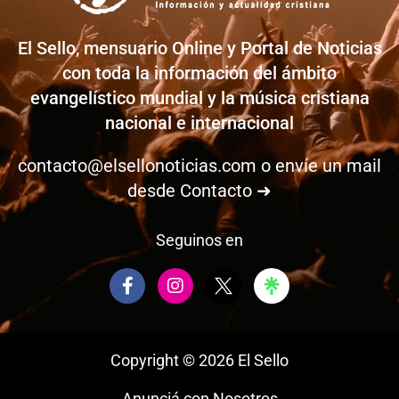
El Sello, mensuario Online y Portal de Noticias
con toda la información del ámbito
evangelístico mundial y la música cristiana
nacional e internacional
contacto@elsellonoticias.com
o envíe un mail
desde
Contacto ➜
Seguinos en
F
I
a
n
c
s
e
t
b
a
Copyright © 2026 El Sello
o
g
o
r
Anunciá con Nosotros