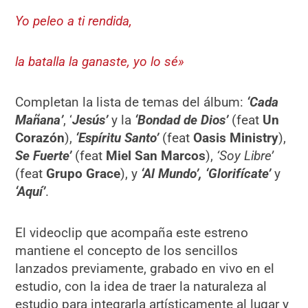
Yo peleo a ti rendida,
la batalla la ganaste, yo lo sé»
Completan la lista de temas del álbum:
‘Cada
Mañana’
, ‘
Jesús’
y la
‘Bondad de Dios’
(feat
Un
Corazón
),
‘Espíritu Santo’
(feat
Oasis Ministry
),
Se Fuerte’
(feat
Miel San Marcos
),
‘Soy Libre’
(feat
Grupo Grace
), y
‘Al Mundo’, ‘Glorifícate’
y
‘Aquí’
.
El videoclip que acompaña este estreno
mantiene el concepto de los sencillos
lanzados previamente, grabado en vivo en el
estudio, con la idea de traer la naturaleza al
estudio para integrarla artísticamente al lugar y