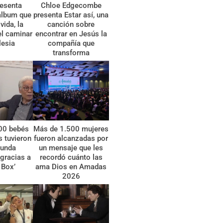
esenta
Chloe Edgecombe
álbum que
presenta Estar así, una
vida, la
canción sobre
el caminar
encontrar en Jesús la
lesia
compañía que
transforma
00 bebés
Más de 1.500 mujeres
 tuvieron
fueron alcanzadas por
gunda
un mensaje que les
gracias a
recordó cuánto las
 Box’
ama Dios en Amadas
2026