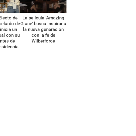
Electo de
La película ‘Amazing
belardo de
Grace’ busca inspirar a
 inicia un
la nueva generación
tual con su
con la fe de
ntes de
Wilberforce
esidencia