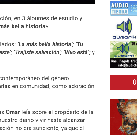
ión, en 3 álbumes de estudio y
ás bella historia»
ulados:
‘La más bella historia’; ‘Tu
ste’; ‘Trajiste salvación’; ‘Vivo está’;
y
o contemporáneo del género
Ú
tarlas en comunidad, como adoración
ras
Omar
leía sobre el propósito de la
uestro diario vivir hasta alcanzar
ación no era suficiente, ya que el