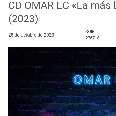
CD OMAR EC «La más be
(2023)
👁‍🗨
28 de octubre de 2023
276718