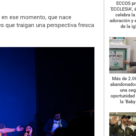
ECCOS pr
‘ECCLESIA’, 
celebra la 
s en ese momento, que nace
adoración y 
es que traigan una perspectiva fresca
de la ig
Más de 2.0
abandonados
una se
oportunidad 
la ‘Baby