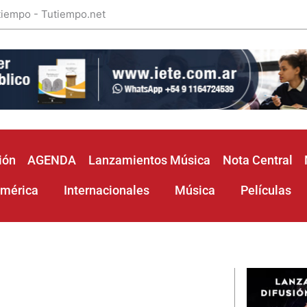
 tiempo - Tutiempo.net
ión
AGENDA
Lanzamientos Música
Nota Central
américa
Internacionales
Música
Películas