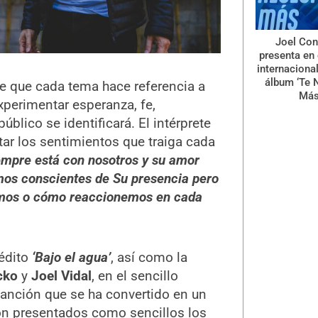
Joel Con
presenta en 
internaciona
álbum ‘Te 
de que cada tema hace referencia a
Más
xperimentar esperanza, fe,
blico se identificará. El intérprete
ar los sentimientos que traiga cada
empre está con nosotros y su amor
os conscientes de Su presencia pero
pamos o cómo reaccionemos en cada
nédito
‘Bajo el agua’
, así como la
cko
y
Joel Vidal
, en el sencillo
canción que se ha convertido en un
ron presentados como sencillos los