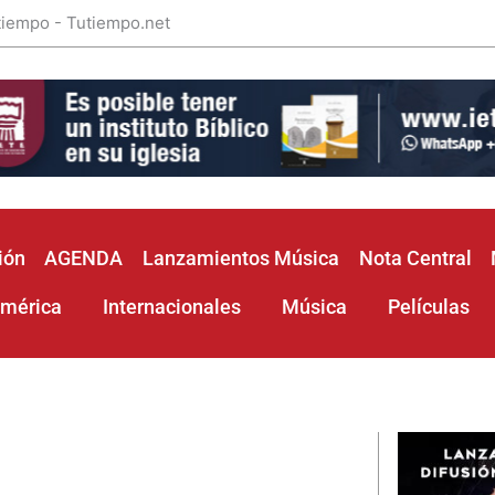
 tiempo - Tutiempo.net
ión
AGENDA
Lanzamientos Música
Nota Central
américa
Internacionales
Música
Películas