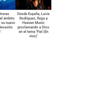
treras
Desde España, Lucía
el ámbito
Rodríguez, llega a
l su nuevo
Heaven Music
Necesito
proclamando a Dios
’
en el tema ‘Fiel (En
vivo)’