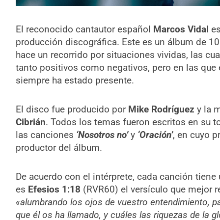
El reconocido cantautor español
Marcos Vidal
es
producción discográfica. Este es un álbum de 10 
hace un recorrido por situaciones vividas, las cu
tanto positivos como negativos, pero en las que
siempre ha estado presente.
El disco fue producido por
Mike Rodríguez
y la 
Cibrián
. Todos los temas fueron escritos en su t
las canciones
‘Nosotros no’
y
‘Oración’
, en cuyo p
productor del álbum.
De acuerdo con el intérprete, cada canción tiene u
es
Efesios 1:18
(RVR60) el versículo que mejor r
«alumbrando los ojos de vuestro entendimiento, pa
que él os ha llamado, y cuáles las riquezas de la g