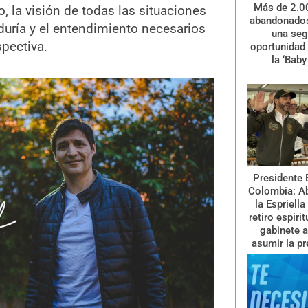
Más de 2.0
, la visión de todas las situaciones
abandonados
iduría y el entendimiento necesarios
una se
pectiva.
oportunidad 
la ‘Baby
Presidente 
Colombia: A
la Espriella
retiro espiri
gabinete a
asumir la pr