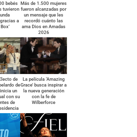
00 bebés
Más de 1.500 mujeres
 tuvieron
fueron alcanzadas por
gunda
un mensaje que les
gracias a
recordó cuánto las
 Box’
ama Dios en Amadas
2026
Electo de
La película ‘Amazing
belardo de
Grace’ busca inspirar a
 inicia un
la nueva generación
tual con su
con la fe de
ntes de
Wilberforce
esidencia