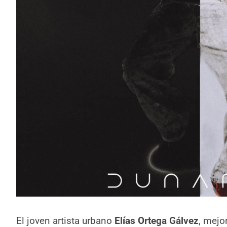
El joven artista urbano
Elías Ortega Gálvez
, mejo