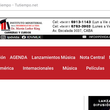
 tiempo - Tutiempo.net
ión
AGENDA
Lanzamientos Música
Nota Central
américa
Internacionales
Música
Películas