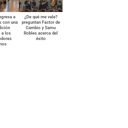
egresa a
¿De qué me vale?
s con una
preguntan Factor de
ición
Cambio y Samu
 a los
Robles acerca del
edores
éxito
anos