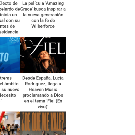
Electo de
La película ‘Amazing
belardo de
Grace’ busca inspirar a
 inicia un
la nueva generación
tual con su
con la fe de
ntes de
Wilberforce
esidencia
treras
Desde España, Lucía
el ámbito
Rodríguez, llega a
l su nuevo
Heaven Music
Necesito
proclamando a Dios
’
en el tema ‘Fiel (En
vivo)’