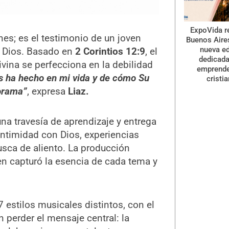
ExpoVida r
es; es el testimonio de un joven
Buenos Aire
nueva ed
e Dios. Basado en
2 Corintios 12:9
, el
dedicada
ivina se perfecciona en la debilidad
emprend
ios ha hecho en mi vida y de cómo Su
cristi
orama”
, expresa
Liaz.
na travesía de aprendizaje y entrega
ntimidad con Dios, experiencias
sca de aliento. La producción
en capturó la esencia de cada tema y
estilos musicales distintos, con el
 perder el mensaje central: la