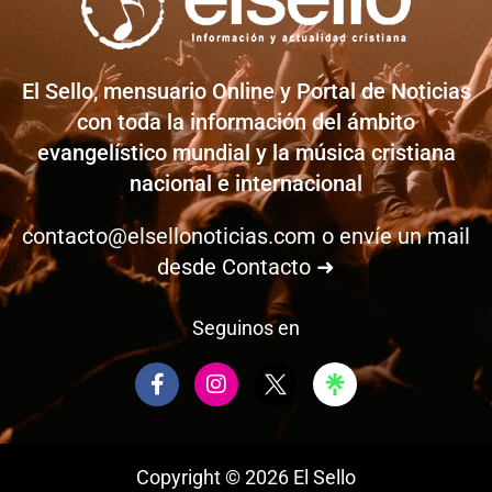
El Sello, mensuario Online y Portal de Noticias
con toda la información del ámbito
evangelístico mundial y la música cristiana
nacional e internacional
contacto@elsellonoticias.com
o envíe un mail
desde
Contacto ➜
Seguinos en
F
I
a
n
c
s
e
t
b
a
Copyright © 2026 El Sello
o
g