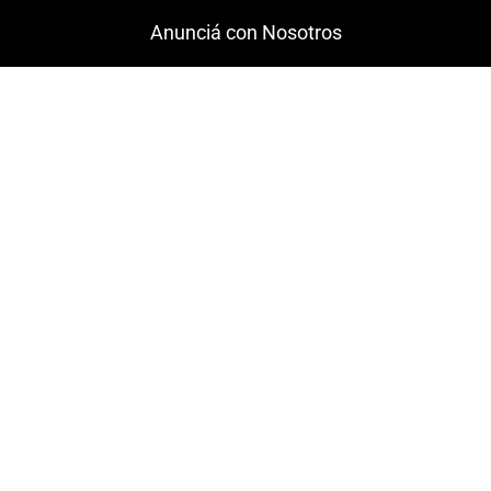
o
r
Anunciá con Nosotros
k
a
-
m
f