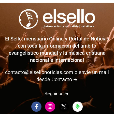
El Sello, mensuario Online y Portal de Noticias
con toda la información del ámbito
evangelístico mundial y la música cristiana
nacional e internacional
contacto@elsellonoticias.com
o envíe un mail
desde
Contacto ➜
Seguinos en
F
I
a
n