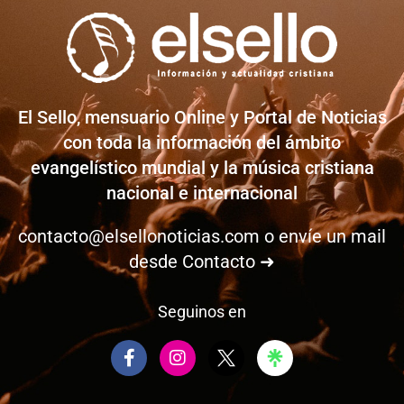
El Sello, mensuario Online y Portal de Noticias
con toda la información del ámbito
evangelístico mundial y la música cristiana
nacional e internacional
contacto@elsellonoticias.com
o envíe un mail
desde
Contacto ➜
Seguinos en
F
I
a
n
c
s
e
t