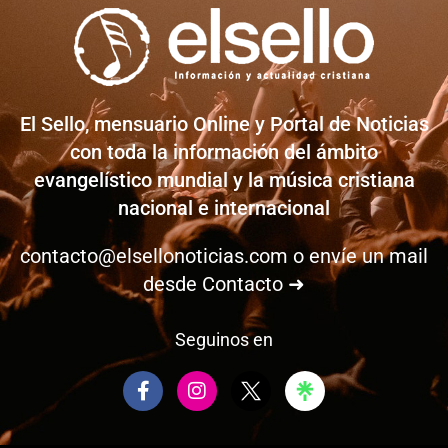
El Sello, mensuario Online y Portal de Noticias
con toda la información del ámbito
evangelístico mundial y la música cristiana
nacional e internacional
contacto@elsellonoticias.com
o envíe un mail
desde
Contacto ➜
Seguinos en
F
I
a
n
c
s
e
t