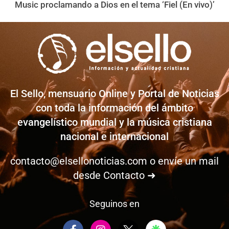
Music proclamando a Dios en el tema ‘Fiel (En vivo)’
El Sello, mensuario Online y Portal de Noticias
con toda la información del ámbito
evangelístico mundial y la música cristiana
nacional e internacional
contacto@elsellonoticias.com
o envíe un mail
desde
Contacto ➜
Seguinos en
F
I