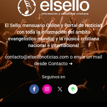
El Sello, mensuario Online y Portal de Noticias
con toda la información del ámbito
evangelístico mundial y la música cristiana
nacional e internacional
contacto@elsellonoticias.com
o envíe un mail
desde
Contacto ➜
Seguinos en
F
I
a
n
c
s
e
t
b
a