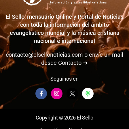
El Sello, mensuario Online y Portal de Noticias
con toda la información del ámbito
evangelístico mundial y la música cristiana
nacional e internacional
contacto@elsellonoticias.com
o envíe un mail
desde
Contacto ➜
Seguinos en
F
I
a
n
c
s
e
t
b
a
Copyright © 2026 El Sello
o
g
o
r