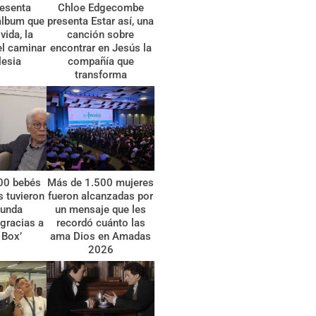
esenta
Chloe Edgecombe
álbum que
presenta Estar así, una
vida, la
canción sobre
el caminar
encontrar en Jesús la
lesia
compañía que
transforma
00 bebés
Más de 1.500 mujeres
 tuvieron
fueron alcanzadas por
gunda
un mensaje que les
gracias a
recordó cuánto las
 Box’
ama Dios en Amadas
2026