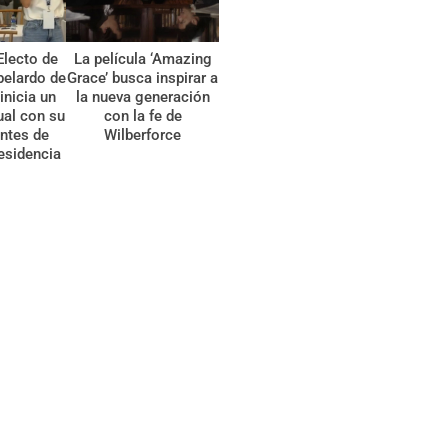
Electo de
La película ‘Amazing
belardo de
Grace’ busca inspirar a
 inicia un
la nueva generación
tual con su
con la fe de
ntes de
Wilberforce
esidencia