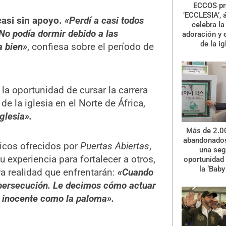
ECCOS pr
‘ECCLESIA’, 
asi sin apoyo.
«Perdí a casi todos
celebra la 
o podía dormir debido a las
adoración y 
de la ig
a bien»
, confiesa sobre el período de
 la oportunidad de cursar la carrera
de la iglesia en el Norte de África,
glesia».
Más de 2.0
abandonados
icos ofrecidos por
Puertas Abiertas
,
una se
 experiencia para fortalecer a otros,
oportunidad 
la ‘Baby
a realidad que enfrentarán:
«Cuando
 persecución. Le decimos cómo actuar
e inocente como la paloma».