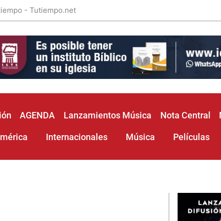
 tiempo - Tutiempo.net
ión
AGENDA
Lanzamientos Música
Nota Central
américa
Internacionales
Música
Películas